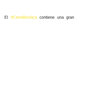
El 
#CerroBochica
 contiene una gran 
diversidad de especie de 
#Aves
. Cada 
una de las especies que se registraron 
en el cerro son de suma importancia ya 
que entre todas permiten el equilibrio y 
la continuidad de los procesos 
naturales que allí se llevan a cabo. 
Ver todo
Entradas recientes