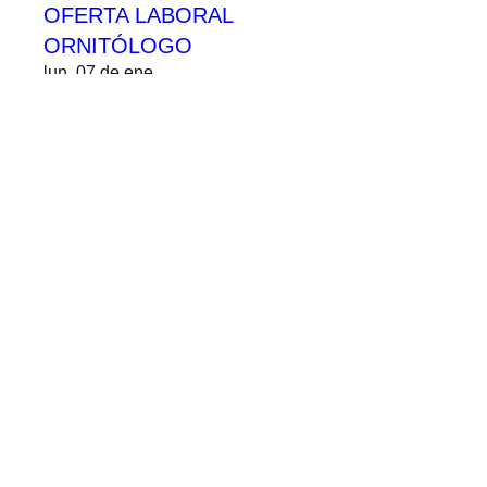
OFERTA LABORAL
ORNITÓLOGO
lun, 07 de ene
Leer más
Details
OFERTA LABORAL
GEOGRÁFO
mar, 08 de may
Leer más