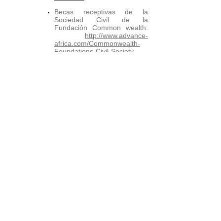
Becas receptivas de la
Sociedad Civil de la
Fundación Common wealth:
http://www.advance-
africa.com/Commonwealth-
Foundations-Civil-Society-
Responsive-Grants.html
.
Fechas límite: 30 de marzo,
30 de junio, 30 de septiembre
y 31 de diciembre.
Para mas información y
aplicar visite:
Commonwealth
Foundation’s Civil Society
Responsive Grants Websit
e
Becas y Premios de
Posgrado:
http://grad.berkeley.edu/resou
rce/conference-travel-
grants/
.
Fecha Limite: Al menos tres
semanas antes de la fecha
de viaje.
Beca de viaje a la
conferencia:
https://latinamericancaribbea
n.duke.edu/graduate-travel-
grants
.